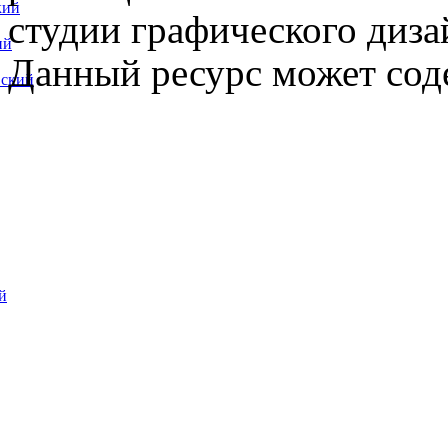
кий
студии графического диза
ий
Данный ресурс может сод
вский
й