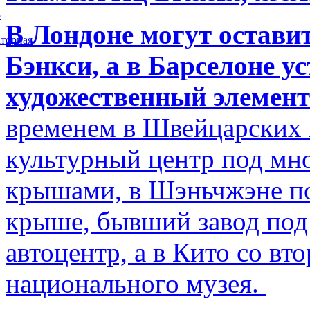
5
В Лондоне могут остави
торная
Бэнкси, а в Барселоне у
художественный элемент
временем в Швейцарских 
культурный центр под м
крышами, в Шэньчжэне по
крыше, бывший завод по
автоцентр, а в Кито со в
национального музея.