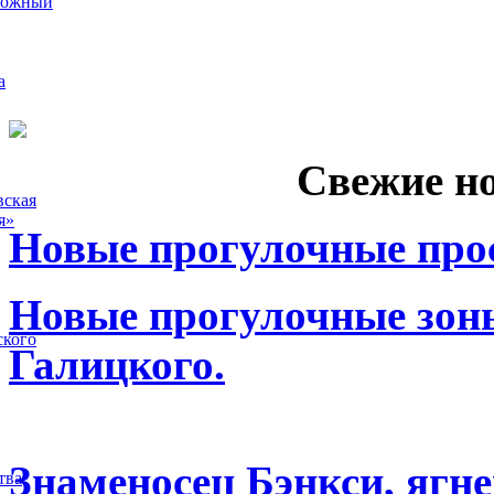
рожный
а
Свежие н
вская
я»
Новые прогулочные прос
Новые прогулочные зоны
ского
Галицкого.
Знаменосец Бэнкси, ягне
тва