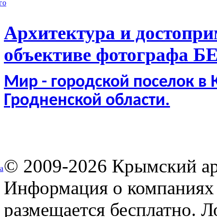
го
Архитектура и достопри
объективе фотографа Б
Мир - городской поселок в
Гродненской области.
© 2009-2026 Крымский ар
а
Информация о компаниях 
размещается бесплатно. Л