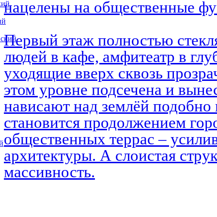
нацелены на общественные ф
кий
ий
Первый этаж полностью стекл
вский
людей в кафе, амфитеатр в глу
уходящие вверх сквозь прозра
этом уровне подсечена и выне
нависают над землёй подобно 
становится продолжением горо
общественных террас – усилив
й
архитектуры. А слоистая струк
массивность.