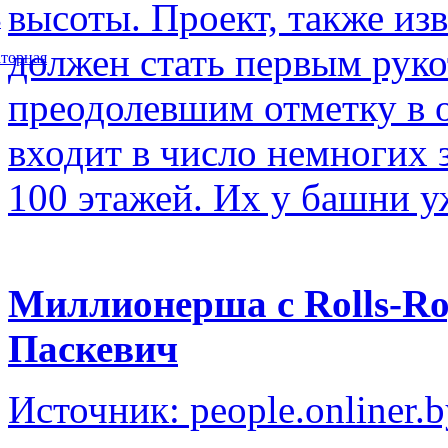
высоты. Проект, также изв
5
должен стать первым рук
торная
преодолевшим отметку в о
входит в число немногих
100 этажей. Их у башни у
Миллионерша с Rolls-Ro
Паскевич
Источник: people.onliner.