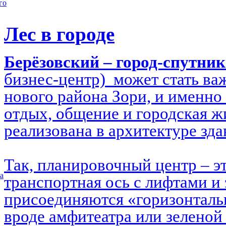
го
Лес в городе
Берёзовский – город-спутни
бизнес-центр) может стать в
нового района Зори, и именно 
отдых, общение и городская ж
реализована в архитектуре зд
Так, планировочный центр – э
а
транспортная ось с лифтами и 
присоединяются «горизонталь
вроде амфитеатра или зеленой