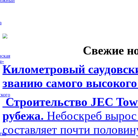
рожный
а
Свежие н
вская
я»
Километровый саудовски
званию самого высокого
ского
Строительство JEC Towe
рубежа.
Небоскреб вырос 
составляет почти полови
тва