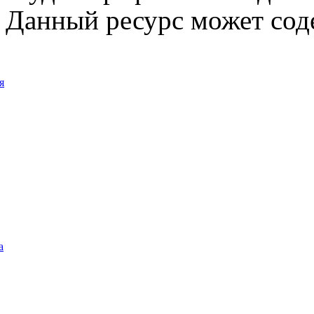
Данный ресурс может сод
я
а