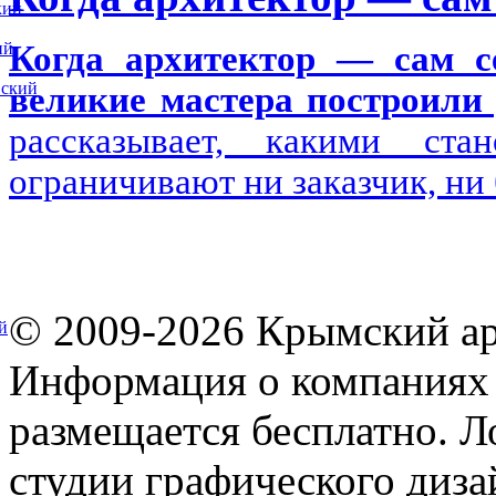
кий
ий
Когда архитектор — сам се
вский
великие мастера построили 
рассказывает, какими ста
ограничивают ни заказчик, ни
© 2009-2026 Крымский ар
й
Информация о компаниях 
размещается бесплатно. Л
студии графического диза