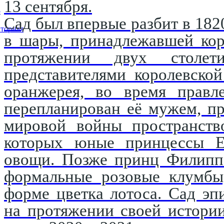
13 сентября.
5
Сад был впервые разбит в 182
торная
в шары, принадлежавшей кор
протяжении двух столети
представителями королевско
оранжерея, во время правл
перепланирован её мужем, п
мировой войны пространство
которых юные принцессы Е
овощи. Позже принц Филипп 
формальные розовые клумбы,
форме цветка лотоса. Сад эп
на протяжении своей истори