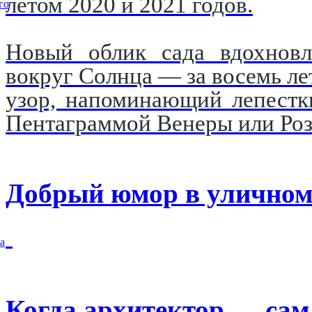
летом 2020 и 2021 годов.
го
Новый облик сада вдохновл
вокруг Солнца — за восемь ле
узор, напоминающий лепестк
Пентаграммой Венеры или Роз
Добрый юмор в уличном
а
Когда архитектор — сам 