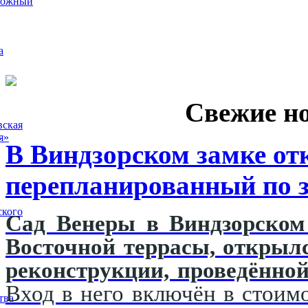
рожный
а
Свежие н
вская
я»
В Виндзорском замке от
перепланированный по з
ского
Сад Венеры в Виндзорском 
Восточной террасы, открыл
реконструкции, проведённой
Вход в него включён в стоимо
тва