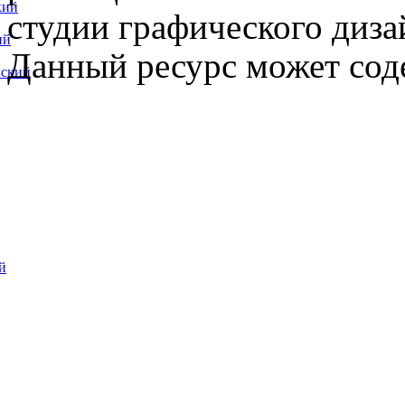
кий
студии графического диза
ий
Данный ресурс может сод
вский
й