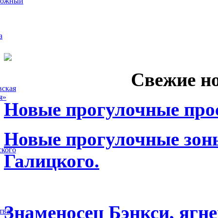
рожный
а
Свежие н
вская
я»
Новые прогулочные прос
Новые прогулочные зоны
ского
Галицкого.
Знаменосец Бэнкси, ягне
тва