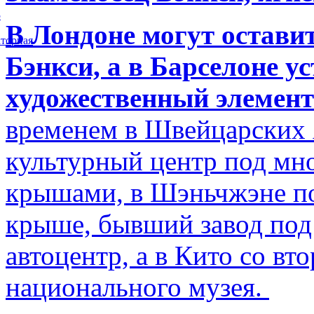
5
В Лондоне могут остави
торная
Бэнкси, а в Барселоне у
художественный элемент
временем в Швейцарских 
культурный центр под м
крышами, в Шэньчжэне по
крыше, бывший завод по
автоцентр, а в Кито со в
национального музея.