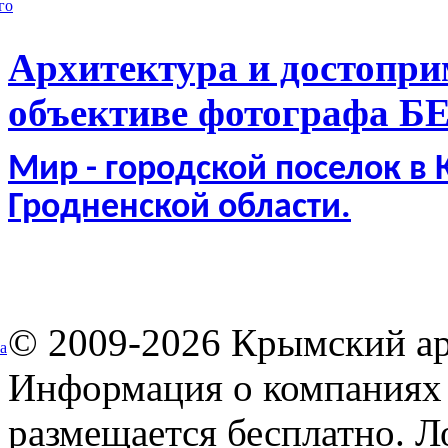
го
Архитектура и достопри
объективе фотографа Б
Мир - городской поселок в
Гродненской области.
© 2009-2026 Крымский ар
а
Информация о компаниях 
размещается бесплатно. Л