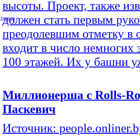
высоты. Проект, также изв
5
должен стать первым рук
торная
преодолевшим отметку в о
входит в число немногих
100 этажей. Их у башни у
Миллионерша с Rolls-Ro
Паскевич
Источник: people.onliner.