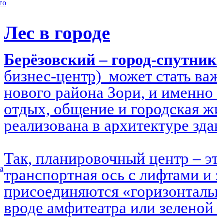
го
Лес в городе
Берёзовский – город-спутни
бизнес-центр) может стать в
нового района Зори, и именно 
отдых, общение и городская ж
реализована в архитектуре зд
Так, планировочный центр – э
а
транспортная ось с лифтами и 
присоединяются «горизонталь
вроде амфитеатра или зеленой