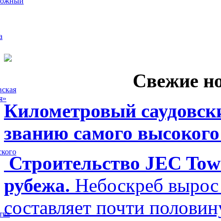
рожный
а
Свежие н
вская
я»
Километровый саудовски
званию самого высокого
ского
Строительство JEC Towe
рубежа.
Небоскреб вырос 
составляет почти полови
тва