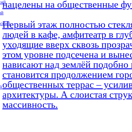
нацелены на общественные ф
кий
ий
Первый этаж полностью стекл
вский
людей в кафе, амфитеатр в глу
уходящие вверх сквозь прозра
этом уровне подсечена и выне
нависают над землёй подобно 
становится продолжением горо
общественных террас – усилив
й
архитектуры. А слоистая струк
массивность.