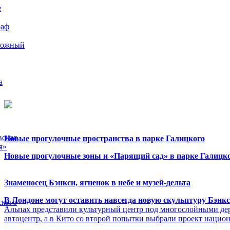
е
раф
рожный
а
вская
Новые прогулочные пространства в парке Галицкого
я»
Новые прогулочные зоны и «Парящий сад» в парке Галицко
Знаменосец Бэнкси, ягненок в небе и музей-дельта
В Лондоне могут оставить навсегда новую скульптуру Бэнк
ского
Альпах представили культурный центр под многослойными де
автоцентр, а в Кито со второй попытки выбрали проект нацио