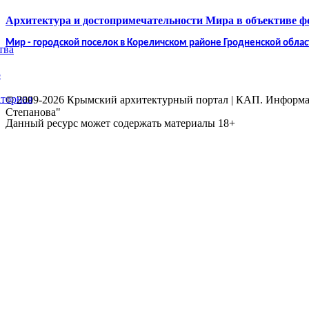
Архитектура и достопримечательности Мира в объективе 
Мир - городской поселок в Кореличском районе Гродненской облас
тва
5
торная
© 2009-2026 Крымский архитектурный портал | КАП. Информаци
Степанова"
Данный ресурс может содержать материалы 18+