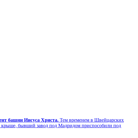
мент башни Иисуса Христа.
Тем временем в Швейцарских
а крыше, бывший завод под Мадридом приспособили под