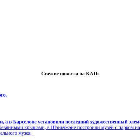
Свежие новости на КАП:
го.
си, а в Барселоне установили последний художественный эле
ревянными крышами, в Шэньчжэне построили музей с парком н
нального музея.