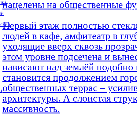
нацелены на общественные ф
кий
ий
Первый этаж полностью стекл
вский
людей в кафе, амфитеатр в глу
уходящие вверх сквозь прозра
этом уровне подсечена и выне
нависают над землёй подобно 
становится продолжением горо
общественных террас – усилив
й
архитектуры. А слоистая струк
массивность.