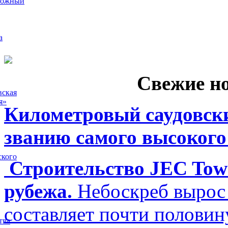
рожный
а
Свежие н
вская
я»
Километровый саудовски
званию самого высокого
ского
Строительство JEC Towe
рубежа.
Небоскреб вырос 
составляет почти полови
тва