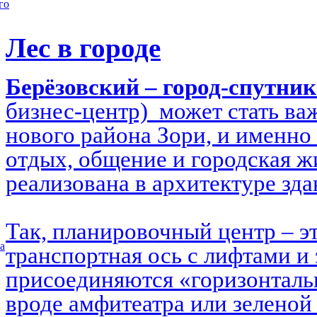
го
Лес в городе
Берёзовский – город-спутни
бизнес-центр) может стать в
нового района Зори, и именно 
отдых, общение и городская ж
реализована в архитектуре зд
Так, планировочный центр – э
а
транспортная ось с лифтами и 
присоединяются «горизонталь
вроде амфитеатра или зеленой