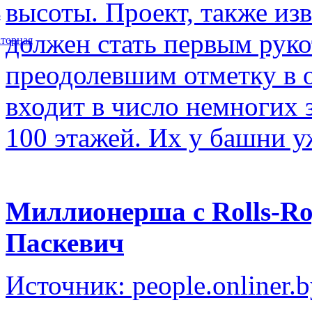
высоты. Проект, также изв
5
должен стать первым рук
торная
преодолевшим отметку в о
входит в число немногих
100 этажей. Их у башни у
Миллионерша с Rolls-Ro
Паскевич
Источник: people.onliner.