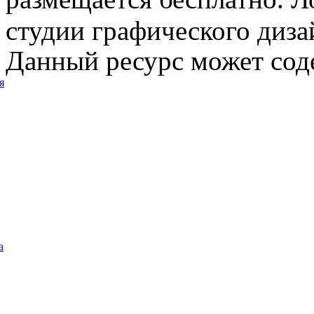
студии графического диза
Данный ресурс может сод
я
а