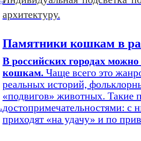
го
архитектуру.
Памятники кошкам в ра
В российских городах можн
кошкам.
Чаще всего это жанр
реальных историй, фольклорн
«подвигов» животных. Такие 
достопримечательностями: с 
а
приходят «на удачу» и по при