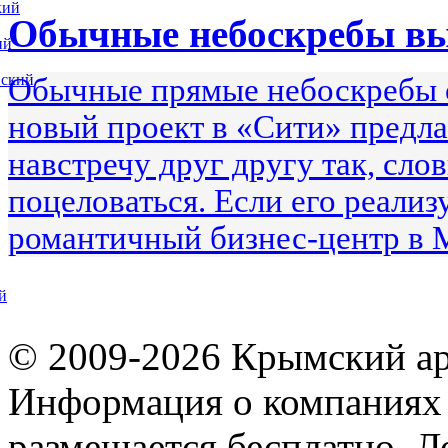
кий
Обычные небоскребы в
ий
вский
Обычные прямые небоскребы 
новый проект в «Сити» предла
навстречу друг другу так, сло
поцеловаться. Если его реализ
романтичный бизнес-центр в 
й
© 2009-2026 Крымский ар
Информация о компаниях 
размещается бесплатно. Л