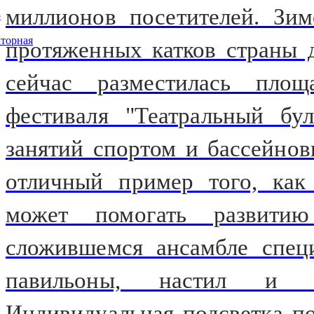
миллионов посетителей. Зи
5
торная
протяженных катков страны 
сейчас разместилась площ
фестиваля "Театральный бу
занятий спортом и бассейно
отличный пример того, как 
может помогать развити
сложившемся ансамбле спец
павильоны, настил и 
Индивидуальная подсветка п