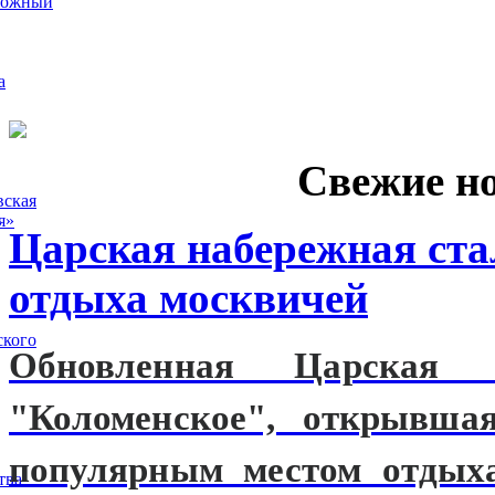
рожный
а
Свежие н
вская
я»
Царская набережная ст
отдыха москвичей
ского
Обновленная Царская н
"Коломенское", открывшая
популярным местом отдых
тва