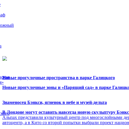
е
раф
рожный
а
вская
Новые прогулочные пространства в парке Галицкого
я»
Новые прогулочные зоны и «Парящий сад» в парке Галицко
Знаменосец Бэнкси, ягненок в небе и музей-дельта
В Лондоне могут оставить навсегда новую скульптуру Бэнк
ского
Альпах представили культурный центр под многослойными де
автоцентр, а в Кито со второй попытки выбрали проект нацио