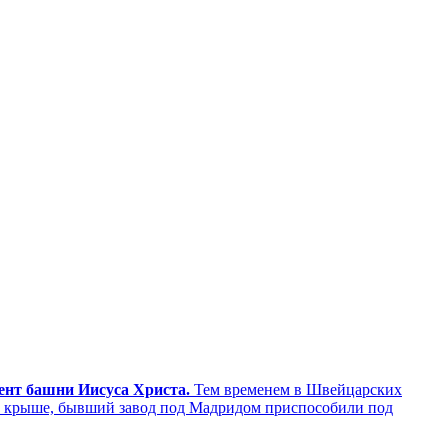
мент башни Иисуса Христа.
Тем временем в Швейцарских
а крыше, бывший завод под Мадридом приспособили под