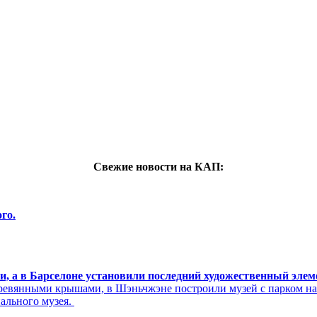
Свежие новости на КАП:
го.
си, а в Барселоне установили последний художественный эле
ревянными крышами, в Шэньчжэне построили музей с парком н
нального музея.