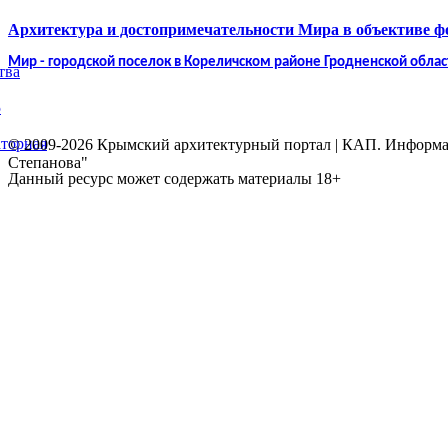
Архитектура и достопримечательности Мира в объективе 
Мир - городской поселок в Кореличском районе Гродненской облас
тва
5
торная
© 2009-2026 Крымский архитектурный портал | КАП. Информаци
Степанова"
Данный ресурс может содержать материалы 18+