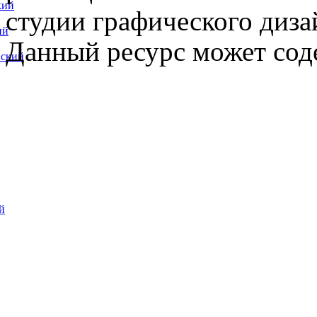
кий
студии графического диза
ий
Данный ресурс может сод
вский
й