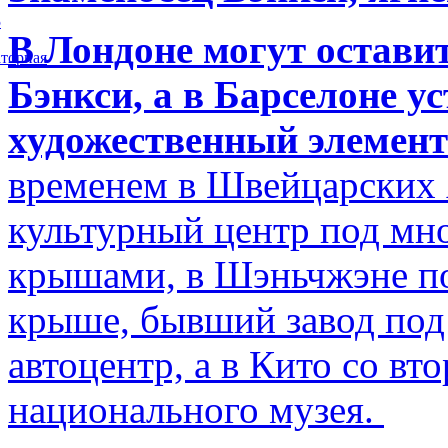
5
В Лондоне могут остави
торная
Бэнкси, а в Барселоне у
художественный элемент
временем в Швейцарских 
культурный центр под м
крышами, в Шэньчжэне по
крыше, бывший завод по
автоцентр, а в Кито со в
национального музея.