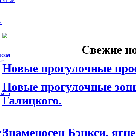
рожный
а
Свежие н
вская
я»
Новые прогулочные прос
Новые прогулочные зоны
ского
Галицкого.
Знаменосец Бэнкси, ягне
тва