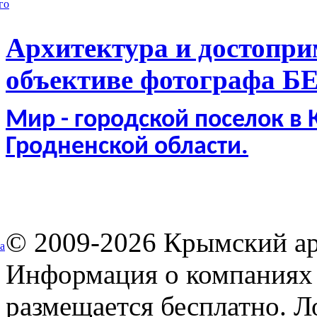
го
Архитектура и достопри
объективе фотографа Б
Мир - городской поселок в
Гродненской области.
© 2009-2026 Крымский ар
а
Информация о компаниях 
размещается бесплатно. Л