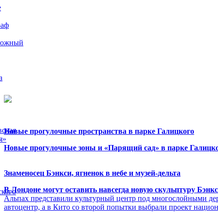
е
раф
рожный
а
вская
Новые прогулочные пространства в парке Галицкого
я»
Новые прогулочные зоны и «Парящий сад» в парке Галицко
Знаменосец Бэнкси, ягненок в небе и музей-дельта
В Лондоне могут оставить навсегда новую скульптуру Бэнк
ского
Альпах представили культурный центр под многослойными де
автоцентр, а в Кито со второй попытки выбрали проект нацио