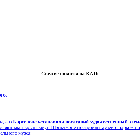
Свежие новости на КАП:
го.
си, а в Барселоне установили последний художественный эле
ревянными крышами, в Шэньчжэне построили музей с парком н
нального музея.