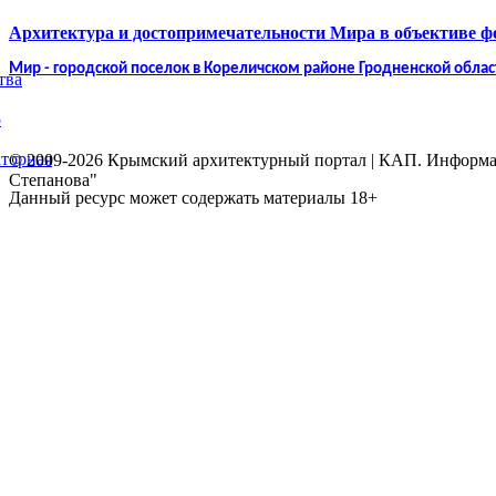
Архитектура и достопримечательности Мира в объективе 
Мир - городской поселок в Кореличском районе Гродненской облас
тва
5
торная
© 2009-2026 Крымский архитектурный портал | КАП. Информаци
Степанова"
Данный ресурс может содержать материалы 18+