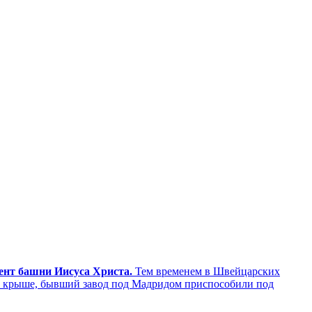
мент башни Иисуса Христа.
Тем временем в Швейцарских
а крыше, бывший завод под Мадридом приспособили под