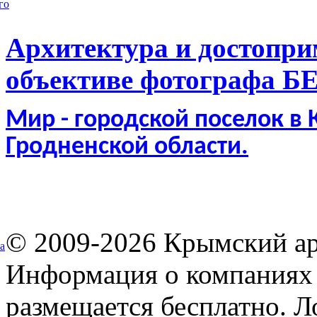
го
Архитектура и достопри
объективе фотографа Б
Мир - городской поселок в
Гродненской области.
© 2009-2026 Крымский ар
а
Информация о компаниях 
размещается бесплатно. Л