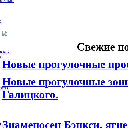
рожный
а
Свежие н
вская
я»
Новые прогулочные прос
Новые прогулочные зоны
ского
Галицкого.
Знаменосец Бэнкси, ягне
тва