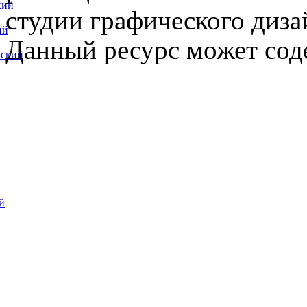
кий
студии графического диза
ий
Данный ресурс может сод
вский
й