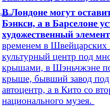
5
В Лондоне могут остави
торная
Бэнкси, а в Барселоне у
художественный элемент
временем в Швейцарских 
культурный центр под м
крышами, в Шэньчжэне по
крыше, бывший завод по
автоцентр, а в Кито со в
национального музея.