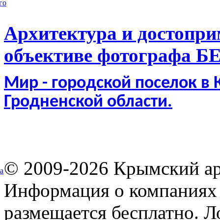
го
Архитектура и достопри
объективе фотографа Б
Мир - городской поселок в
Гродненской области.
© 2009-2026 Крымский ар
а
Информация о компаниях 
размещается бесплатно. Л