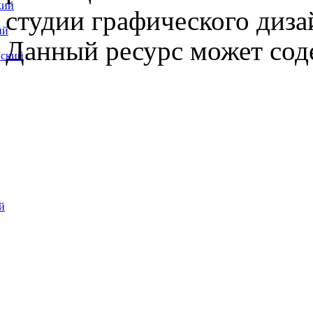
кий
студии графического диза
ий
Данный ресурс может сод
вский
й