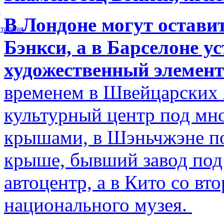
5
В Лондоне могут остави
торная
Бэнкси, а в Барселоне у
художественный элемент
временем в Швейцарских 
культурный центр под м
крышами, в Шэньчжэне по
крыше, бывший завод по
автоцентр, а в Кито со в
национального музея.