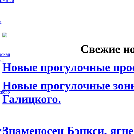
рожный
а
Свежие н
вская
я»
Новые прогулочные прос
Новые прогулочные зоны
ского
Галицкого.
Знаменосец Бэнкси, ягне
тва