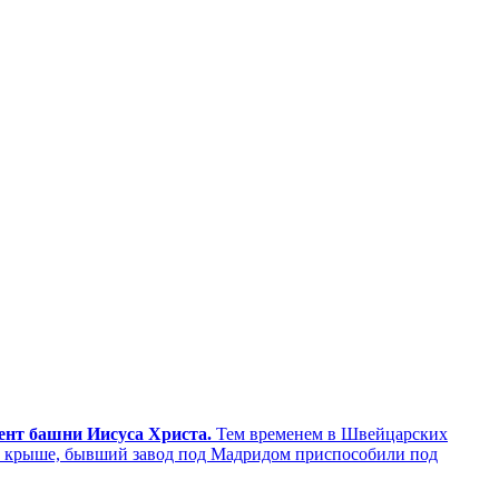
мент башни Иисуса Христа.
Тем временем в Швейцарских
а крыше, бывший завод под Мадридом приспособили под