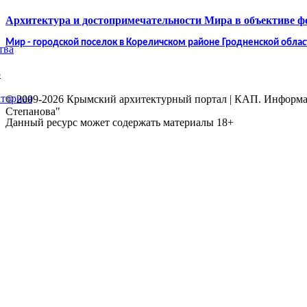
Архитектура и достопримечательности Мира в объективе 
Мир - городской поселок в Кореличском районе Гродненской облас
тва
5
торная
© 2009-2026 Крымский архитектурный портал | КАП. Информаци
Степанова"
Данный ресурс может содержать материалы 18+