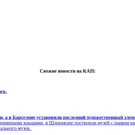
Свежие новости на КАП:
го.
си, а в Барселоне установили последний художественный эле
ревянными крышами, в Шэньчжэне построили музей с парком н
нального музея.