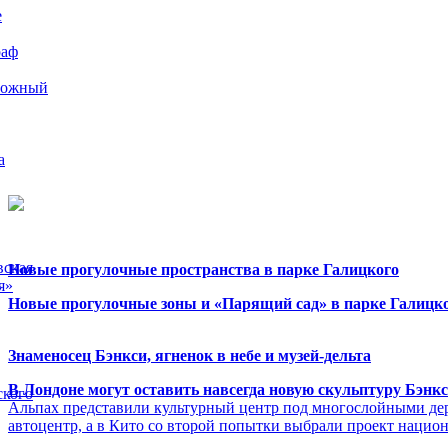
е
раф
рожный
а
вская
Новые прогулочные пространства в парке Галицкого
я»
Новые прогулочные зоны и «Парящий сад» в парке Галицко
Знаменосец Бэнкси, ягненок в небе и музей-дельта
В Лондоне могут оставить навсегда новую скульптуру Бэнк
ского
Альпах представили культурный центр под многослойными де
автоцентр, а в Кито со второй попытки выбрали проект нацио