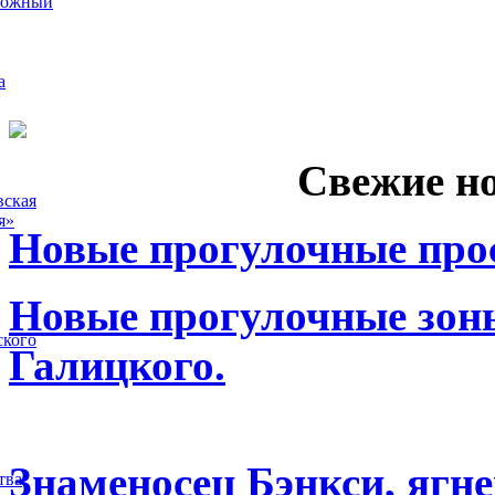
рожный
а
Свежие н
вская
я»
Новые прогулочные прос
Новые прогулочные зоны
ского
Галицкого.
Знаменосец Бэнкси, ягне
тва