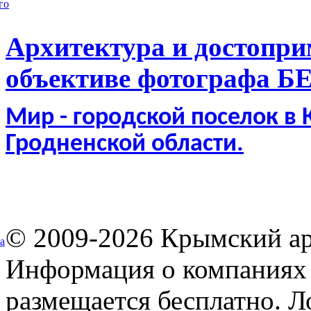
го
Архитектура и достопри
объективе фотографа Б
Мир - городской поселок в
Гродненской области.
© 2009-2026 Крымский ар
а
Информация о компаниях 
размещается бесплатно. Л