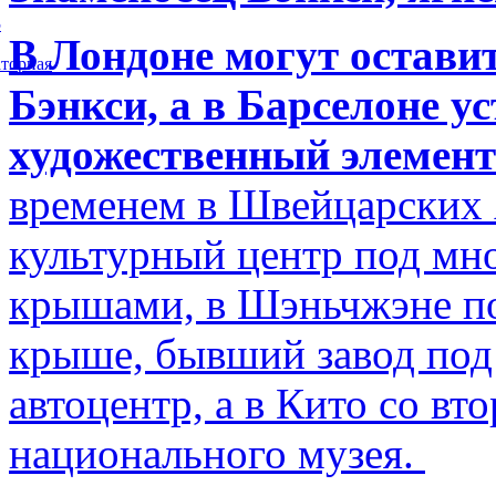
5
В Лондоне могут остави
торная
Бэнкси, а в Барселоне у
художественный элемент
временем в Швейцарских 
культурный центр под м
крышами, в Шэньчжэне по
крыше, бывший завод по
автоцентр, а в Кито со в
национального музея.