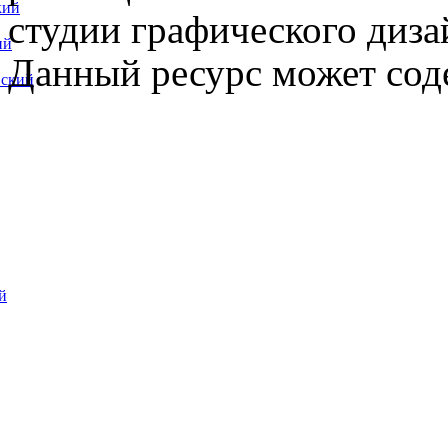
кий
студии графического диза
ий
Данный ресурс может сод
вский
й