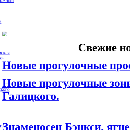
рожный
а
Свежие н
вская
я»
Новые прогулочные прос
Новые прогулочные зоны
ского
Галицкого.
Знаменосец Бэнкси, ягне
тва