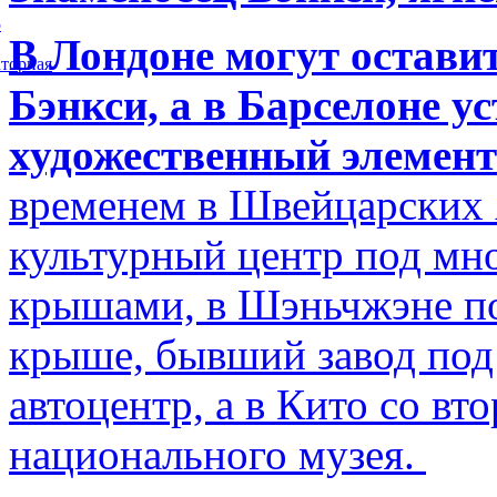
5
В Лондоне могут остави
торная
Бэнкси, а в Барселоне у
художественный элемент
временем в Швейцарских 
культурный центр под м
крышами, в Шэньчжэне по
крыше, бывший завод по
автоцентр, а в Кито со в
национального музея.