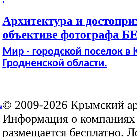
го
Архитектура и достопри
объективе фотографа Б
Мир - городской поселок в
Гродненской области.
© 2009-2026 Крымский ар
а
Информация о компаниях 
размещается бесплатно. Л