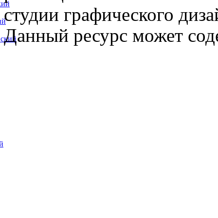
кий
студии графического диза
ий
Данный ресурс может сод
вский
й