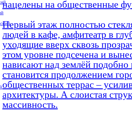
нацелены на общественные ф
кий
ий
Первый этаж полностью стекл
вский
людей в кафе, амфитеатр в глу
уходящие вверх сквозь прозра
этом уровне подсечена и выне
нависают над землёй подобно 
становится продолжением горо
общественных террас – усилив
й
архитектуры. А слоистая струк
массивность.