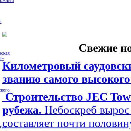
рожный
а
Свежие н
вская
я»
Километровый саудовски
званию самого высокого
ского
Строительство JEC Towe
рубежа.
Небоскреб вырос 
составляет почти полови
тва