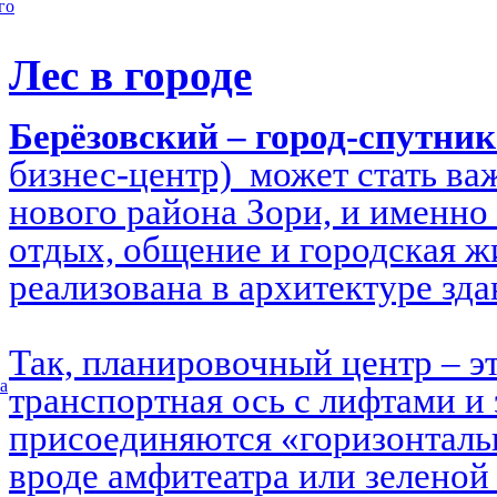
го
Лес в городе
Берёзовский – город-спутни
бизнес-центр) может стать в
нового района Зори, и именно 
отдых, общение и городская ж
реализована в архитектуре зд
Так, планировочный центр – э
а
транспортная ось с лифтами и 
присоединяются «горизонталь
вроде амфитеатра или зеленой