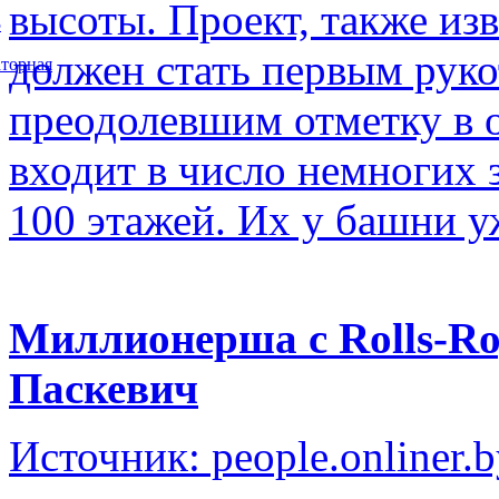
высоты. Проект, также изв
5
должен стать первым рук
торная
преодолевшим отметку в о
входит в число немногих
100 этажей. Их у башни у
Миллионерша с Rolls-Ro
Паскевич
Источник: people.onliner.