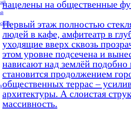
нацелены на общественные ф
кий
ий
Первый этаж полностью стекл
вский
людей в кафе, амфитеатр в глу
уходящие вверх сквозь прозра
этом уровне подсечена и выне
нависают над землёй подобно 
становится продолжением горо
общественных террас – усилив
й
архитектуры. А слоистая струк
массивность.