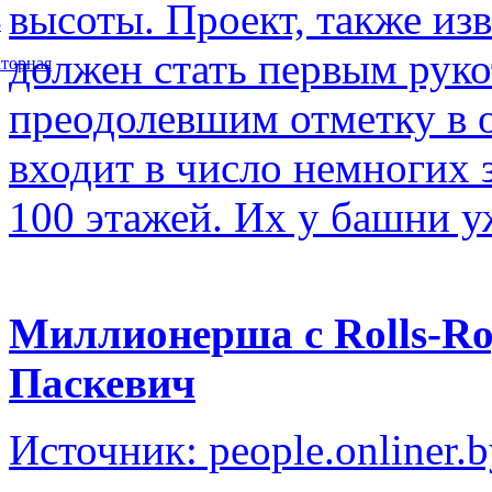
высоты. Проект, также изв
5
должен стать первым рук
торная
преодолевшим отметку в о
входит в число немногих
100 этажей. Их у башни у
Миллионерша с Rolls-Ro
Паскевич
Источник: people.onliner.