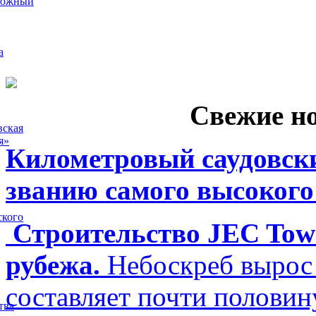
рожный
а
Свежие н
вская
я»
Километровый саудовски
званию самого высокого
ского
Строительство JEC Towe
рубежа.
Небоскреб вырос 
составляет почти полови
тва