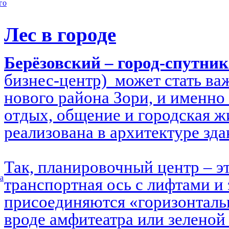
го
Лес в городе
Берёзовский – город-спутни
бизнес-центр) может стать в
нового района Зори, и именно 
отдых, общение и городская ж
реализована в архитектуре зд
Так, планировочный центр – э
а
транспортная ось с лифтами и 
присоединяются «горизонталь
вроде амфитеатра или зеленой