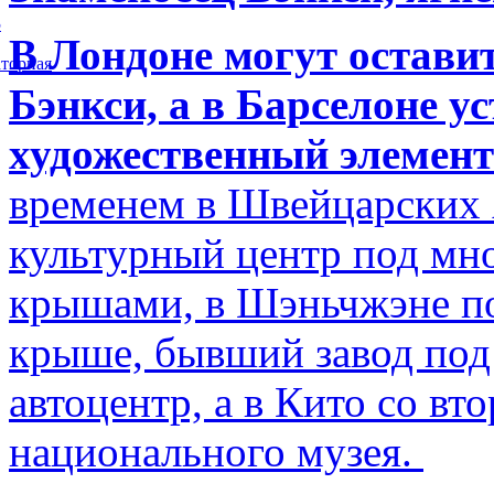
5
В Лондоне могут остави
торная
Бэнкси, а в Барселоне у
художественный элемент
временем в Швейцарских 
культурный центр под м
крышами, в Шэньчжэне по
крыше, бывший завод по
автоцентр, а в Кито со в
национального музея.