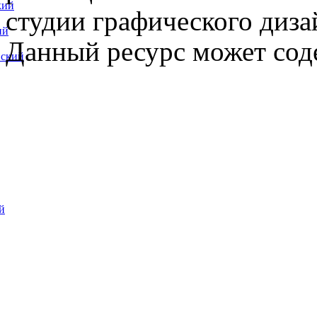
кий
студии графического диза
ий
Данный ресурс может сод
вский
й