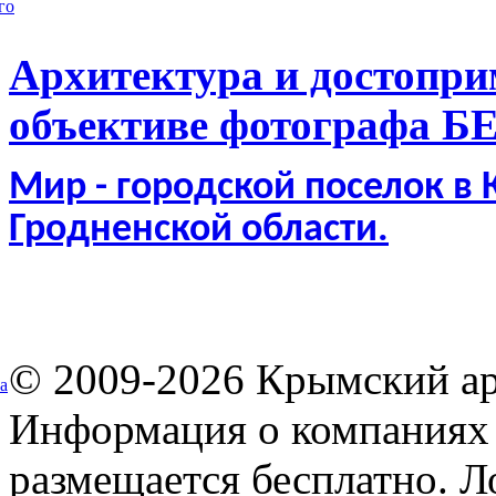
го
Архитектура и достопри
объективе фотографа Б
Мир - городской поселок в
Гродненской области.
© 2009-2026 Крымский ар
а
Информация о компаниях 
размещается бесплатно. Л