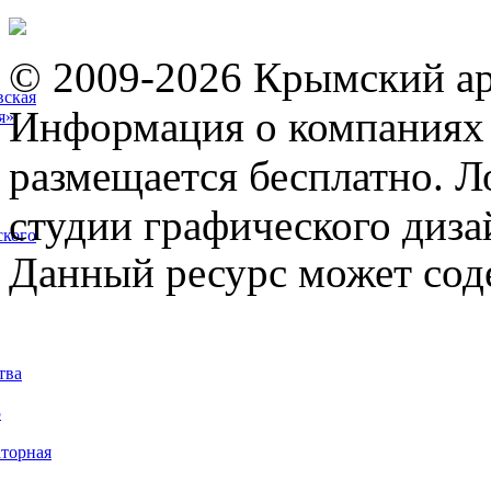
© 2009-2026 Крымский ар
вская
Информация о компаниях 
я»
размещается бесплатно. Л
студии графического диза
ского
Данный ресурс может сод
тва
5
торная