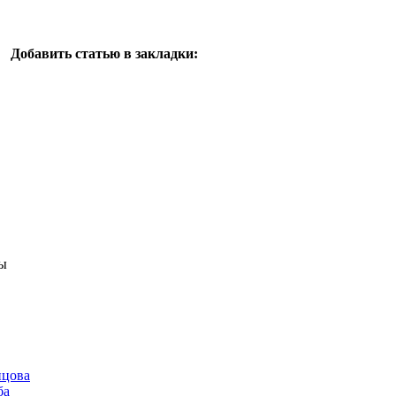
Добавить статью в закладки:
ы
нцова
ба