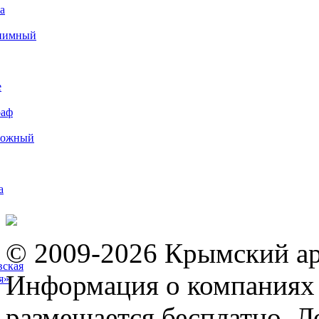
а
иимный
е
раф
рожный
а
© 2009-2026 Крымский ар
вская
Информация о компаниях 
я»
размещается бесплатно. Л