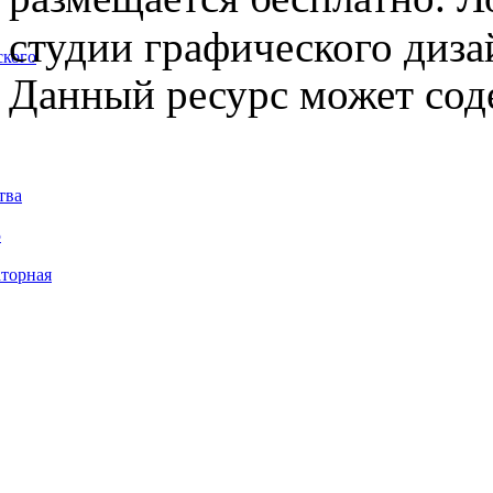
студии графического диза
ского
Данный ресурс может сод
тва
5
торная