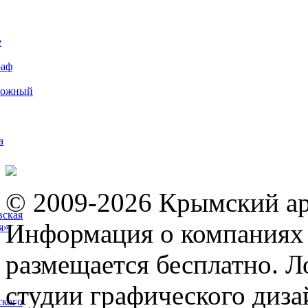
е
раф
рожный
а
© 2009-2026 Крымский ар
вская
Информация о компаниях 
я»
размещается бесплатно. Л
студии графического диза
ского