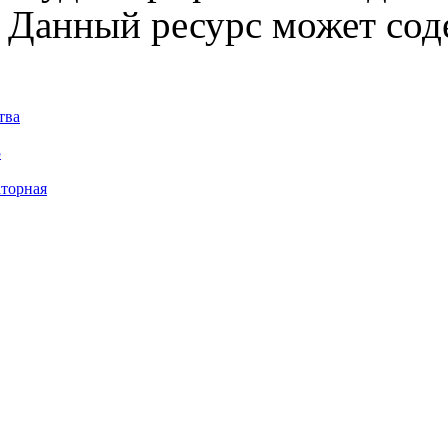
Данный ресурс может сод
тва
5
торная