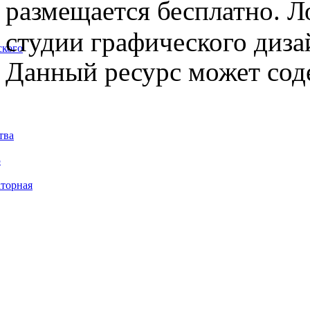
размещается бесплатно. Л
студии графического диза
ского
Данный ресурс может сод
тва
5
торная