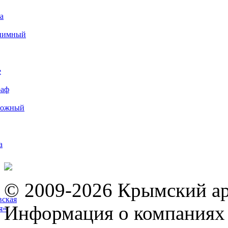
а
иимный
е
раф
рожный
а
© 2009-2026 Крымский ар
вская
Информация о компаниях 
я»