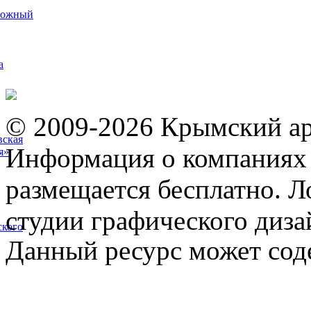
рожный
а
© 2009-2026 Крымский ар
вская
Информация о компаниях 
я»
размещается бесплатно. Л
студии графического диза
ского
Данный ресурс может сод