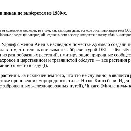
 никак не выберется из 1980-х.
 от советского наследия, то в том, как выглядят дачи, все еще отчетливо видна тень С
 богатые владельцы загородной недвижимости все еще находятся в плену яблонь и огоро
 Удольф с женой Аней в наследном поместье Хуммело создали п
в том, что теперь описывается аббревиатурой DEI — diversity (ра
пы из разнообразных растений, имитирующие природные сообщест
хровое и царственное) и травянистой обслуги — все растения ра
дется место в саду (I).
астений. За исключением того, что это не случайно, а является
 тоже проповедник «природного стиля» Ноэль Кингсбери. Идеи 
сте заброшенных железнодорожных путей), Чикаго (Миллениум-па