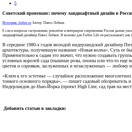
5
Советский провенанс: почему ландшафтный дизайн в России
Источник: forbes.ru
Автор: Павел Лобков.
Е сли в вопросах гастрономии, ремонтов и интерьеров современная Россия далеко ушла
ландшафтный дизайнер Павел Лобков. В колонке для Forbes Life он рассказывает, как
В середине 1980-х годов молодой нидерландский дизайнер Пит
архитектуры, получившую название «Новая волна». Суть ее была 
Применительно к садам это значит, что нужно создавать груп
условных королей сада (пышные розы, пионы или что-то еще ма
цветов и сорняков, заслуженных и незаслуженных — любому най
«Ключ к его эстетике — случайное расположение многолетних р
тонкого основного порядка», — пишет садовый обозреватель и
Нидерландов до Нью-Йорка (проект High Line, сад трав на ме
Добавить статью в закладки: