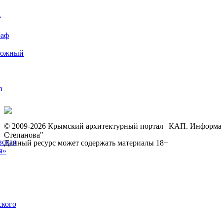
е
раф
рожный
а
© 2009-2026 Крымский архитектурный портал | КАП. Информаци
Степанова"
вская
Данный ресурс может содержать материалы 18+
я»
ского