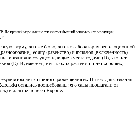
ССР. По крайней мере именно так считает бывший репортер и телеведущий,
дов.
ервую ферму, она же бюро, она же лаборатория революционной
знообразие), equity (равенство) и inclusion (включенность).
ва, органично сосуществующие вместе годами (D), что нет
вны (E). И, наконец, нет плохих растений и нет хороших,
 результатом интуитивного размещения их Питом для создания
Удольфа остались востребованы: его сады прошагали от
рк) и дальше по всей Европе.