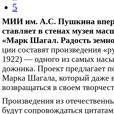
5
МИИ им. А.С. Пуш­кина впер­вы
ста­вляет в сте­нах му­зея мас
«Марк Шагал. Радость земно
ции со­ста­вят произ­ведения «
1922) — одного из са­мых на­с
дожника. Проект предлагает п
Марка Шагала, который даже 
возвращаться в своем творчест
Произведения из отечественн
будут сопровождаться цитатам