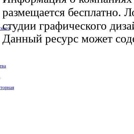
размещается бесплатно. Л
студии графического диза
ского
Данный ресурс может сод
тва
5
торная