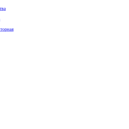
тва
5
торная