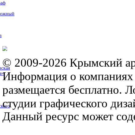
раф
рожный
а
© 2009-2026 Крымский ар
вская
Информация о компаниях 
я»
размещается бесплатно. Л
студии графического диза
ского
Данный ресурс может сод