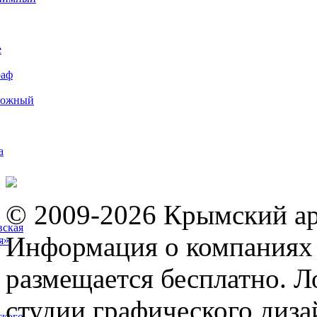
е
раф
рожный
а
© 2009-2026 Крымский ар
вская
Информация о компаниях 
я»
размещается бесплатно. Л
студии графического диза
ского