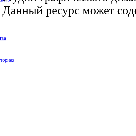
Данный ресурс может сод
тва
5
торная