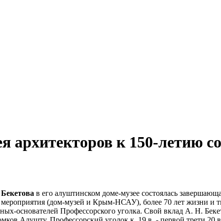
я архитекторов к 150-летию со
. Бекетова
в его алуштинском доме-музее состоялась завершающ
 мероприятия (дом-музей и Крым-НСАУ), более 70 лет жизни и т
ных-основателей Профессорского уголка. Свой вклад А. Н. Бекет
мков Алушту, Профессорский уголок к. 19 в. - первой трети 20 в