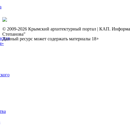
а
© 2009-2026 Крымский архитектурный портал | КАП. Информаци
Степанова"
вская
Данный ресурс может содержать материалы 18+
я»
ского
тва
5