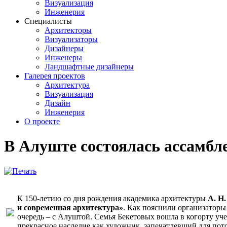
Визуализация
Инженерия
Специалисты
Архитекторы
Визуализаторы
Дизайнеры
Инженеры
Ландшафтные дизайнеры
Галерея проектов
Архитектура
Визуализация
Дизайн
Инженерия
О проекте
В Алуште состоялась ассамбле
К 150-летию со дня рождения академика архитектуры
А. Н
и современная архитектура»
. Как пояснили организаторы
очередь – с Алуштой. Семья Бекетовых вошла в когорту уче
прекрасное наследие как художник, запечатлевший для пото