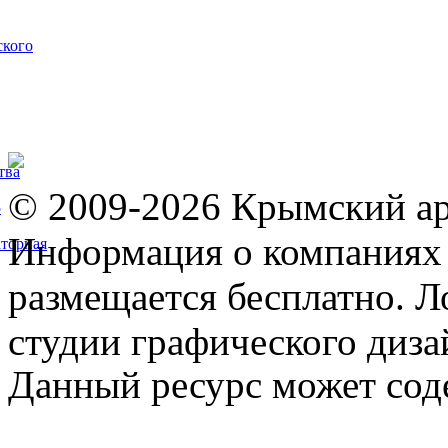
ского
тва
© 2009-2026 Крымский ар
5
Информация о компаниях 
торная
размещается бесплатно. Л
студии графического диза
Данный ресурс может сод