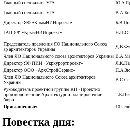
Главный специалист УГА
Ю.А.Е
Главный специалист УГА
В.А.Б
Директор ЯФ «КрымНИИпроект»
Б.В.По
ГАП ЯФ «КрымНИИпроект»
Н.П.Ст
Председатель правления ЯО Национального Союза
Д.В.Фу
ар архитекторов Украины
Член ЯО Национального союза архитекторов Украины
В.А.Ма
Директор ЯФ ПИИ
«Укркурортпроект»
Л.К.Па
Директор ООО «АрхСтройСервис»
П.А.Зю
Член ЯО Национального Союза архитекторов
В.С.Се
Украины
Руководитель проектной группы КП «Проектно-
производственное Архитектурно-планировочное
Т.Е.Пе
бюро
Приглашенные:
10 чел
Повестка дня: