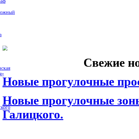
раф
рожный
а
Свежие н
вская
я»
Новые прогулочные прос
Новые прогулочные зоны
ского
Галицкого.