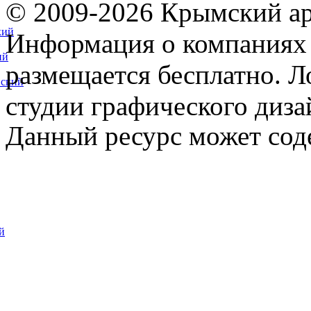
© 2009-2026 Крымский ар
кий
Информация о компаниях 
ий
размещается бесплатно. Л
вский
студии графического диза
Данный ресурс может сод
й