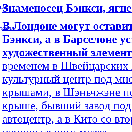
Знаменосец Бэнкси, ягне
тва
5
В Лондоне могут остави
торная
Бэнкси, а в Барселоне у
художественный элемент
временем в Швейцарских 
культурный центр под м
крышами, в Шэньчжэне по
крыше, бывший завод по
автоцентр, а в Кито со в
национального музея.