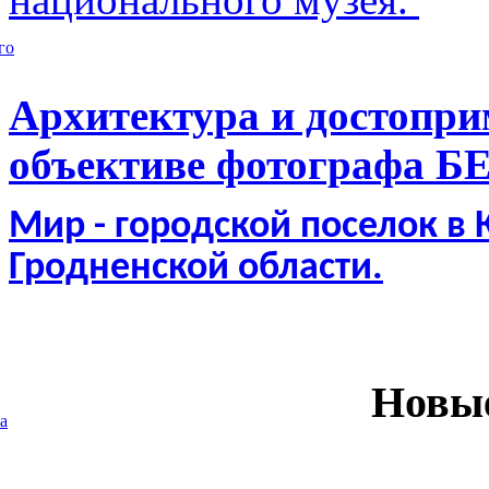
го
Архитектура и достопри
объективе фотографа Б
Мир - городской поселок в
Гродненской области.
Новы
а