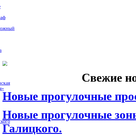
е
раф
рожный
а
Свежие н
вская
я»
Новые прогулочные прос
Новые прогулочные зоны
ского
Галицкого.