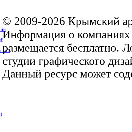
© 2009-2026 Крымский ар
кий
Информация о компаниях 
ий
размещается бесплатно. Л
вский
студии графического диза
Данный ресурс может сод
й