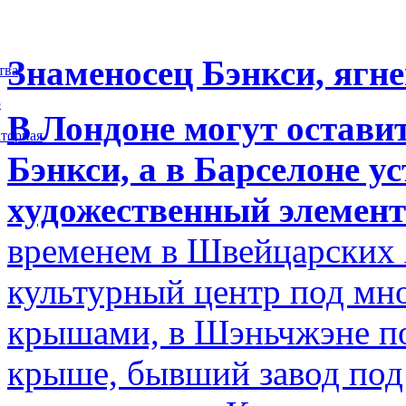
Знаменосец Бэнкси, ягне
тва
5
В Лондоне могут остави
торная
Бэнкси, а в Барселоне у
художественный элемент
временем в Швейцарских 
культурный центр под м
крышами, в Шэньчжэне по
крыше, бывший завод по