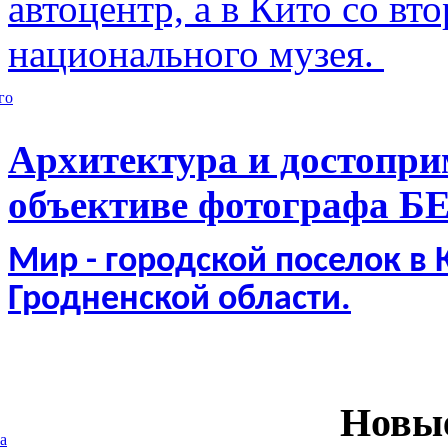
автоцентр, а в Кито со в
национального музея.
го
Архитектура и достопри
объективе фотографа Б
Мир - городской поселок в
Гродненской области.
Новы
а