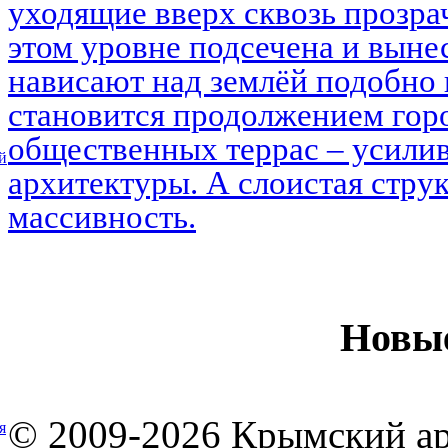
уходящие вверх сквозь прозра
этом уровне подсечена и выне
нависают над землёй подобно 
становится продолжением горо
общественных террас – усилив
й
архитектуры. А слоистая струк
массивность.
Новы
© 2009-2026 Крымский ар
я