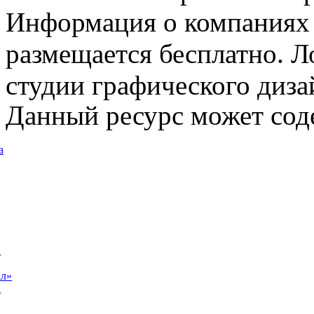
Информация о компаниях 
размещается бесплатно. Л
студии графического диза
Данный ресурс может сод
а
а
ал»
а
а