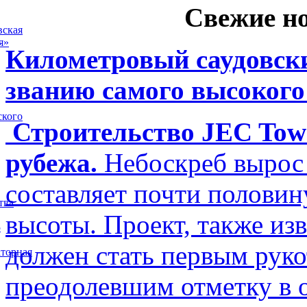
Свежие н
вская
я»
Километровый саудовски
званию самого высокого
ского
Строительство JEC Towe
рубежа.
Небоскреб вырос 
составляет почти полови
тва
высоты. Проект, также изв
5
должен стать первым рук
торная
преодолевшим отметку в о