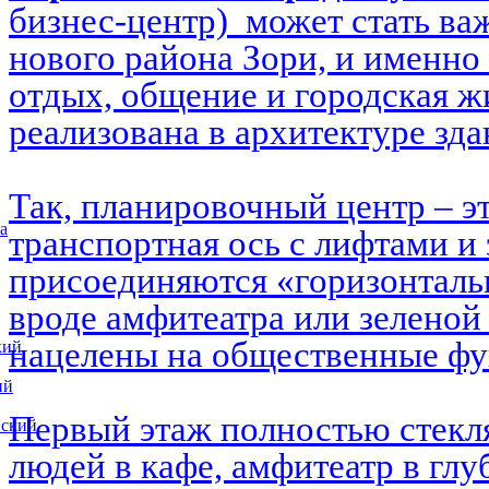
бизнес-центр) может стать в
нового района Зори, и именно 
отдых, общение и городская ж
реализована в архитектуре зд
Так, планировочный центр – э
а
транспортная ось с лифтами и 
присоединяются «горизонталь
вроде амфитеатра или зеленой
нацелены на общественные ф
кий
ий
Первый этаж полностью стекл
вский
людей в кафе, амфитеатр в глу