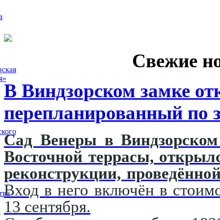
а
Свежие н
вская
я»
В Виндзорском замке от
перепланированный по з
ского
Сад Венеры в Виндзорском 
Восточной террасы, открыл
реконструкции, проведённой
Вход в него включён в стоимо
тва
13 сентября.
5