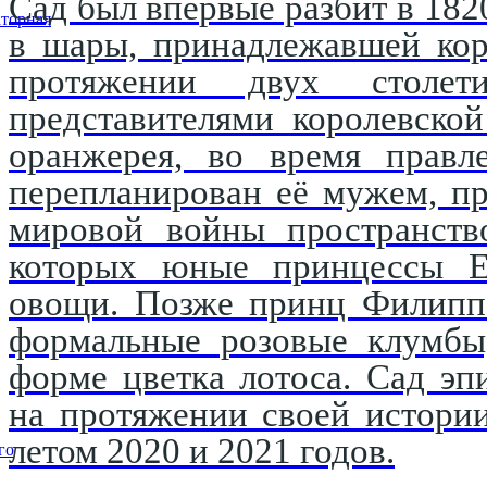
Сад был впервые разбит в 182
торная
в шары, принадлежавшей кор
протяжении двух столети
представителями королевско
оранжерея, во время правл
перепланирован её мужем, п
мировой войны пространство
которых юные принцессы Е
овощи. Позже принц Филипп 
формальные розовые клумбы,
форме цветка лотоса. Сад эп
на протяжении своей истори
летом 2020 и 2021 годов.
го