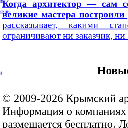
ий
Когда архитектор — сам се
вский
великие мастера построили 
рассказывает, какими ста
ограничивают ни заказчик, ни
Новы
й
© 2009-2026 Крымский ар
Информация о компаниях 
размещается бесплатно. Л