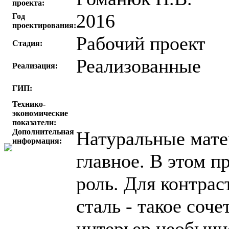
проекта:
2016
Год
проектирования:
Рабочий проект
Стадия:
Реализованные
Реализация:
ГИП:
Технико-
экономические
показатели:
Дополнительная
Натуральные матер
информация:
главное. В этом п
роль. Для контра
сталь - такое соч
интерьер необычне