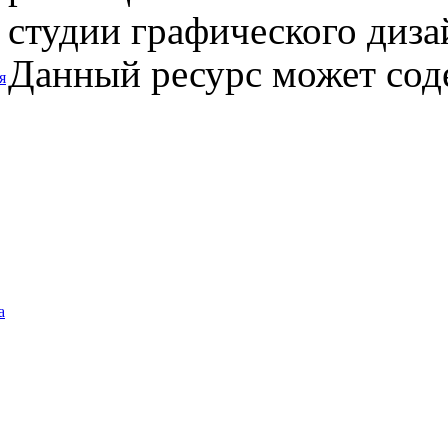
студии графического диза
Данный ресурс может сод
я
а