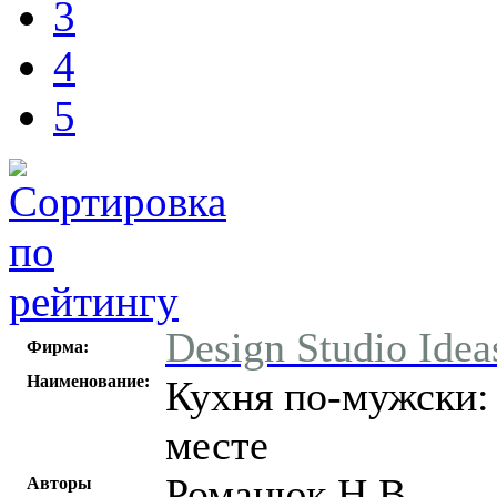
3
4
5
Design Studio Idea
Фирма:
Наименование:
Кухня по-мужски:
месте
Романюк Н.В.
Авторы