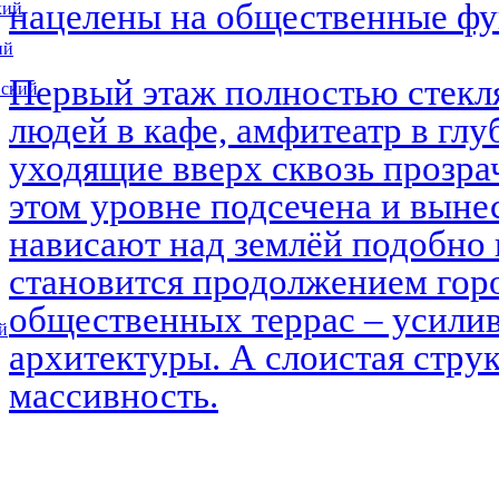
нацелены на общественные ф
кий
ий
Первый этаж полностью стекл
вский
людей в кафе, амфитеатр в глу
уходящие вверх сквозь прозра
этом уровне подсечена и выне
нависают над землёй подобно 
становится продолжением горо
общественных террас – усилив
й
архитектуры. А слоистая струк
массивность.