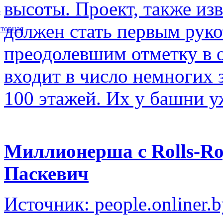
высоты. Проект, также изв
5
должен стать первым рук
торная
преодолевшим отметку в о
входит в число немногих
100 этажей. Их у башни у
Миллионерша с Rolls-Ro
Паскевич
Источник: people.onliner.