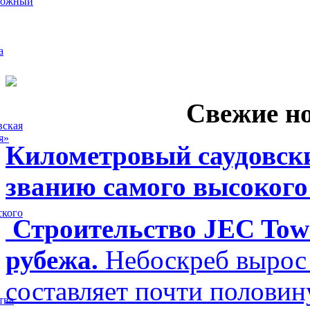
рожный
а
Свежие н
вская
я»
Километровый саудовски
званию самого высокого
ского
Строительство JEC Towe
рубежа.
Небоскреб вырос 
составляет почти полови
тва