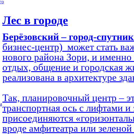
го
Лес в городе
Берёзовский – город-спутни
бизнес-центр) может стать в
нового района Зори, и именно 
отдых, общение и городская ж
реализована в архитектуре зд
Так, планировочный центр – э
а
транспортная ось с лифтами и 
присоединяются «горизонталь
вроде амфитеатра или зеленой