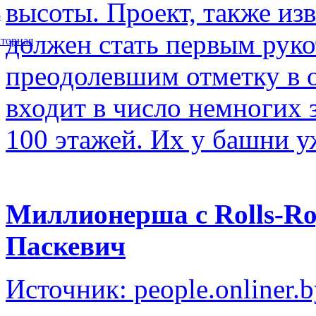
высоты. Проект, также изв
5
должен стать первым рук
торная
преодолевшим отметку в о
входит в число немногих
100 этажей. Их у башни у
Миллионерша с Rolls-Ro
Паскевич
Источник: people.onliner.