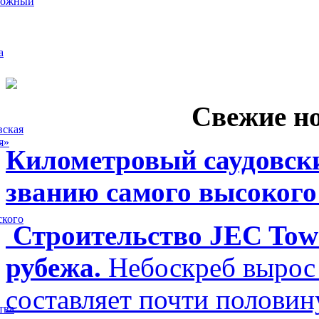
рожный
а
Свежие н
вская
я»
Километровый саудовски
званию самого высокого
ского
Строительство JEC Towe
рубежа.
Небоскреб вырос 
составляет почти полови
тва