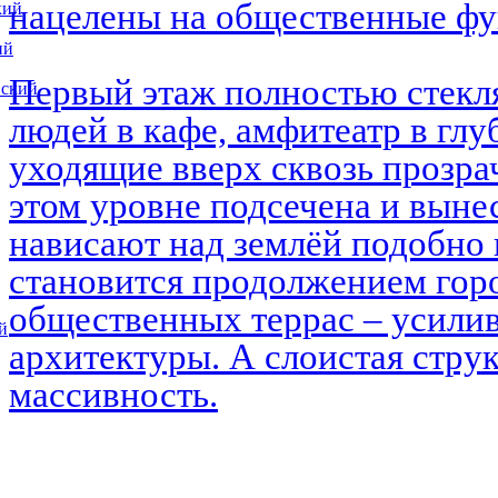
нацелены на общественные ф
кий
ий
Первый этаж полностью стекл
вский
людей в кафе, амфитеатр в глу
уходящие вверх сквозь прозра
этом уровне подсечена и выне
нависают над землёй подобно 
становится продолжением горо
общественных террас – усилив
й
архитектуры. А слоистая струк
массивность.