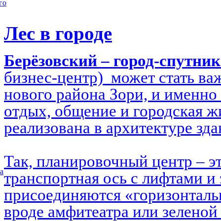
го
Лес в городе
Берёзовский – город-спутни
бизнес-центр) может стать в
нового района Зори, и именно 
отдых, общение и городская ж
реализована в архитектуре зд
Так, планировочный центр – э
а
транспортная ось с лифтами и 
присоединяются «горизонталь
вроде амфитеатра или зеленой