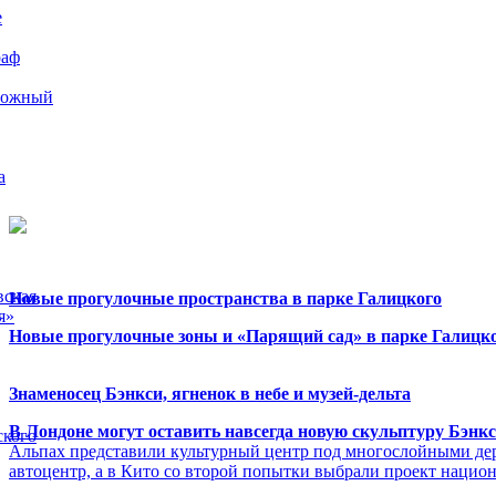
е
раф
рожный
а
вская
Новые прогулочные пространства в парке Галицкого
я»
Новые прогулочные зоны и «Парящий сад» в парке Галицко
Знаменосец Бэнкси, ягненок в небе и музей-дельта
В Лондоне могут оставить навсегда новую скульптуру Бэнк
ского
Альпах представили культурный центр под многослойными де
автоцентр, а в Кито со второй попытки выбрали проект нацио