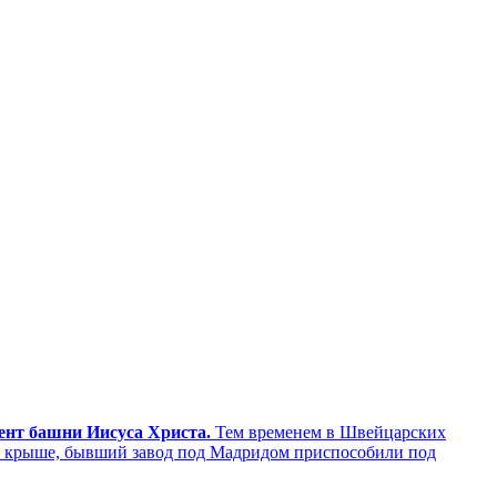
мент башни Иисуса Христа.
Тем временем в Швейцарских
а крыше, бывший завод под Мадридом приспособили под