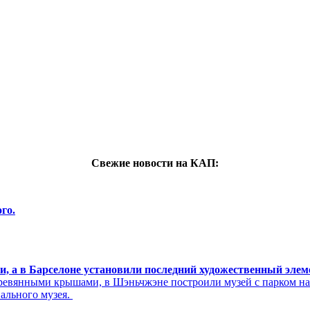
Свежие новости на КАП:
го.
си, а в Барселоне установили последний художественный эле
ревянными крышами, в Шэньчжэне построили музей с парком н
нального музея.