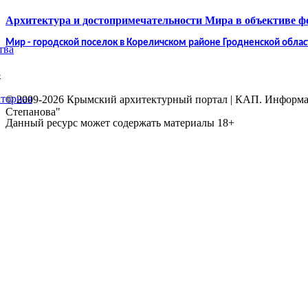
Архитектура и достопримечательности Мира в объективе 
Мир - городской поселок в Кореличском районе Гродненской облас
тва
5
торная
© 2009-2026 Крымский архитектурный портал | КАП. Информаци
Степанова"
Данный ресурс может содержать материалы 18+