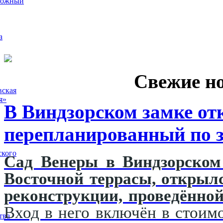
рожный
а
Свежие н
вская
я»
В Виндзорском замке от
перепланированный по з
ского
Сад Венеры в Виндзорском 
Восточной террасы, открыл
реконструкции, проведённой
Вход в него включён в стоимо
тва