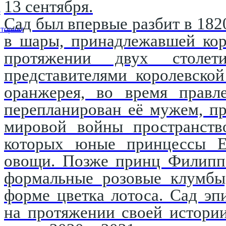
13 сентября.
5
Сад был впервые разбит в 182
торная
в шары, принадлежавшей кор
протяжении двух столети
представителями королевско
оранжерея, во время правл
перепланирован её мужем, п
мировой войны пространство
которых юные принцессы Е
овощи. Позже принц Филипп 
формальные розовые клумбы,
форме цветка лотоса. Сад эп
на протяжении своей истори