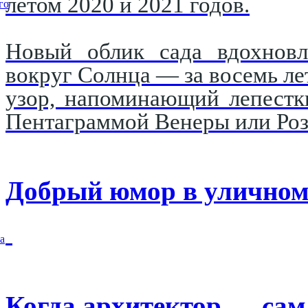
летом 2020 и 2021 годов.
го
Новый облик сада вдохновл
вокруг Солнца — за восемь ле
узор, напоминающий лепестк
Пентаграммой Венеры или Роз
Добрый юмор в уличном
а
Когда архитектор — сам 