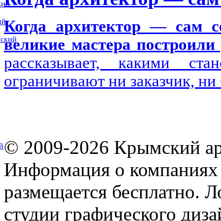
кий
ий
Когда архитектор — сам се
вский
великие мастера построили 
рассказывает, какими ста
ограничивают ни заказчик, ни
© 2009-2026 Крымский ар
й
Информация о компаниях 
размещается бесплатно. Л
студии графического диза