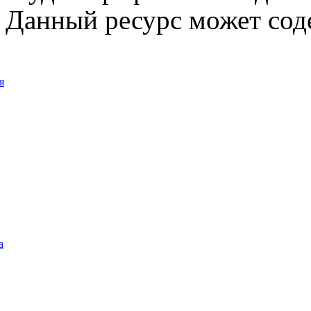
Данный ресурс может сод
я
а