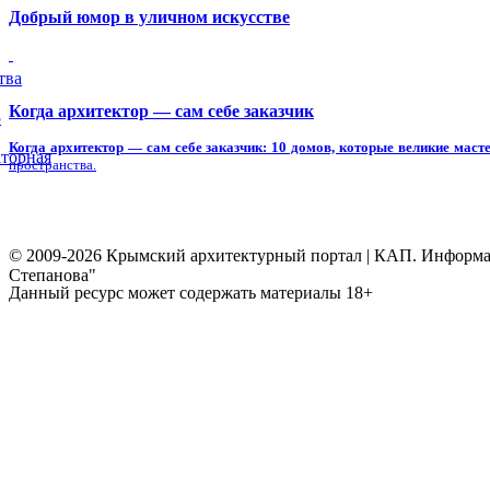
Добрый юмор в уличном искусстве
тва
Когда архитектор — сам себе заказчик
5
Когда архитектор — сам себе заказчик: 10 домов, которые великие масте
торная
пространства.
© 2009-2026 Крымский архитектурный портал | КАП. Информаци
Степанова"
Данный ресурс может содержать материалы 18+