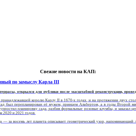
Свежие новости на КАП:
нный по замыслу Карла III
террасы, открылся для публики после масштабной реконструкции, провед
, принадлежавшей королю Карлу II в 1670-х годах, и на протяжении двух сто
 сад был перепланирован её мужем, принцем Альбертом, а в годы Второй м
простил планировку сада, разбив формальные розовые клумбы, и заказал цен
м 2020 и 2021 годов.
а — за восемь лет планета описывает геометрический узор, напоминающий л