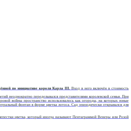
ённой по инициативе короля Карла III.
Вход в него включён в стоимость
летий неоднократно переделывался представителями королевской семьи. При
ировой войны пространство использовалось как огороды, на которых юные
тральный фонтан в форме цветка лотоса. Сад эпизодически открывался для
епестки цветка, который иногда называют Пентаграммой Венеры или Розой