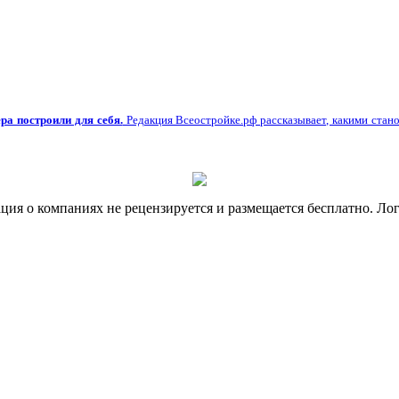
ра построили для себя.
Редакция Всеостройке.рф рассказывает, какими стано
я о компаниях не рецензируется и размещается бесплатно. Лог