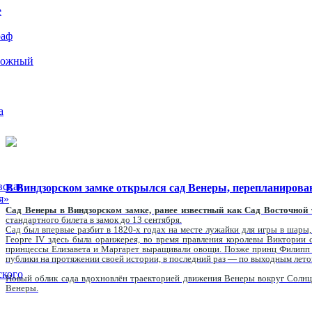
е
раф
рожный
а
вская
В Виндзорском замке открылся сад Венеры, перепланирова
я»
Сад Венеры в Виндзорском замке, ранее известный как Сад Восточной 
стандартного билета в замок до 13 сентября.
Сад был впервые разбит в 1820-х годах на месте лужайки для игры в шары
Георге IV здесь была оранжерея, во время правления королевы Виктории
принцессы Елизавета и Маргарет выращивали овощи. Позже принц Филипп у
публики на протяжении своей истории, в последний раз — по выходным лето
ского
Новый облик сада вдохновлён траекторией движения Венеры вокруг Солнц
Венеры.