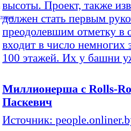
высоты. Проект, также изв
5
должен стать первым рук
торная
преодолевшим отметку в о
входит в число немногих
100 этажей. Их у башни у
Миллионерша с Rolls-Ro
Паскевич
Источник: people.onliner.