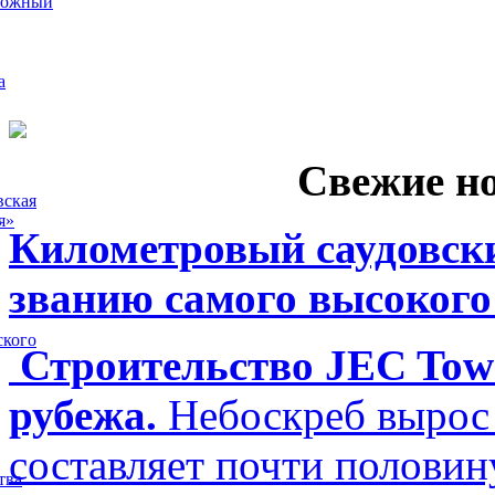
рожный
а
Свежие н
вская
я»
Километровый саудовски
званию самого высокого
ского
Строительство JEC Towe
рубежа.
Небоскреб вырос 
составляет почти полови
тва