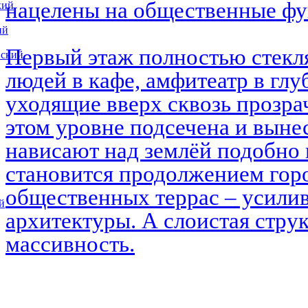
нацелены на общественные ф
кий
ий
Первый этаж полностью стекл
вский
людей в кафе, амфитеатр в глу
уходящие вверх сквозь прозра
этом уровне подсечена и выне
нависают над землёй подобно 
становится продолжением горо
общественных террас – усилив
й
архитектуры. А слоистая струк
массивность.