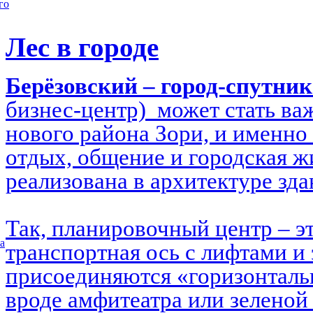
го
Лес в городе
Берёзовский – город-спутни
бизнес-центр) может стать в
нового района Зори, и именно 
отдых, общение и городская ж
реализована в архитектуре зд
Так, планировочный центр – э
а
транспортная ось с лифтами и 
присоединяются «горизонталь
вроде амфитеатра или зеленой