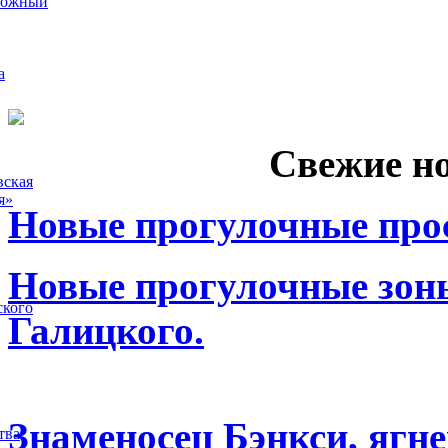
рожный
а
Свежие н
вская
я»
Новые прогулочные прос
Новые прогулочные зоны
ского
Галицкого.
Знаменосец Бэнкси, ягне
тва