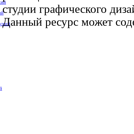
кий
студии графического диза
ий
Данный ресурс может сод
вский
й