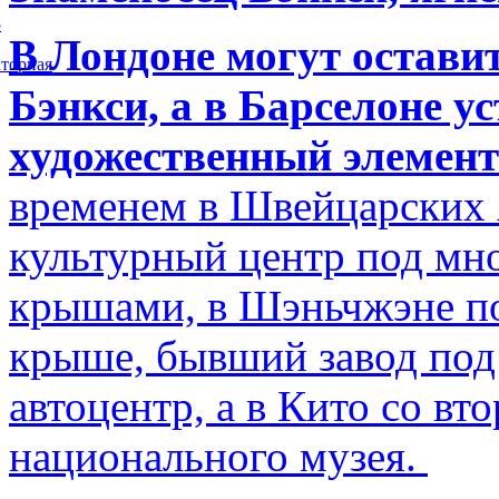
5
В Лондоне могут остави
торная
Бэнкси, а в Барселоне у
художественный элемент
временем в Швейцарских 
культурный центр под м
крышами, в Шэньчжэне по
крыше, бывший завод по
автоцентр, а в Кито со в
национального музея.