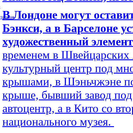
5
В Лондоне могут остави
торная
Бэнкси, а в Барселоне у
художественный элемент
временем в Швейцарских 
культурный центр под м
крышами, в Шэньчжэне по
крыше, бывший завод по
автоцентр, а в Кито со в
национального музея.