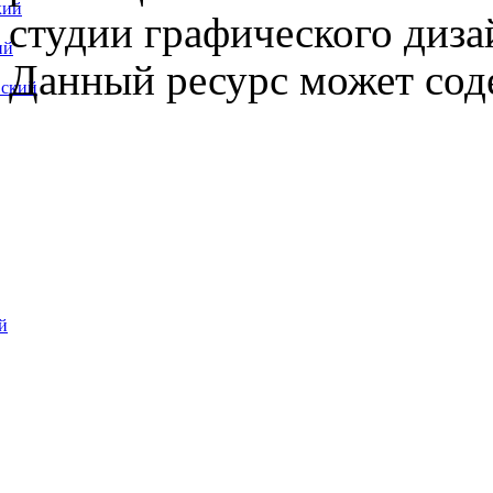
кий
студии графического диза
ий
Данный ресурс может сод
вский
й