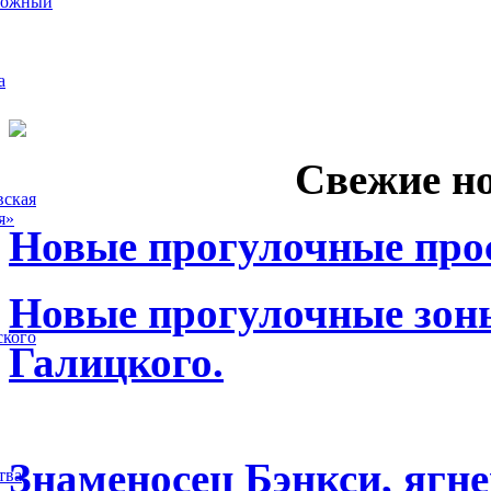
рожный
а
Свежие н
вская
я»
Новые прогулочные прос
Новые прогулочные зоны
ского
Галицкого.
Знаменосец Бэнкси, ягне
тва