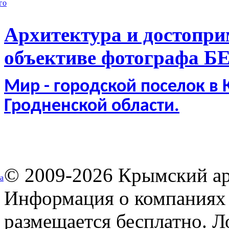
го
Архитектура и достопри
объективе фотографа Б
Мир - городской поселок в
Гродненской области.
© 2009-2026 Крымский ар
а
Информация о компаниях 
размещается бесплатно. Л