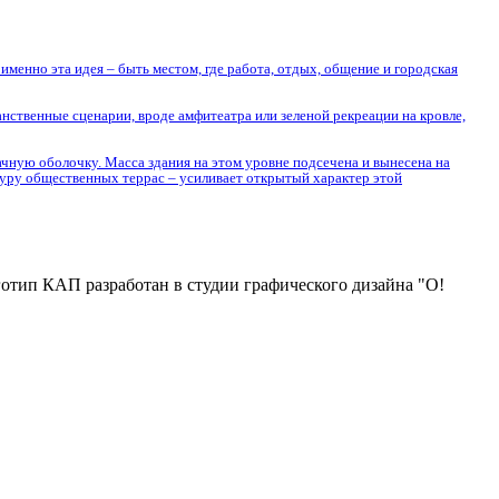
менно эта идея – быть местом, где работа, отдых, общение и городская
нственные сценарии, вроде амфитеатра или зеленой рекреации на кровле,
ачную оболочку. Масса здания на этом уровне подсечена и вынесена на
туру общественных террас – усиливает открытый характер этой
отип КАП разработан в студии графического дизайна "О!