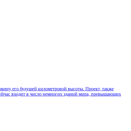
ловину его будущей километровой высоты. Проект, также
сейчас входит в число немногих зданий мира, превышающих