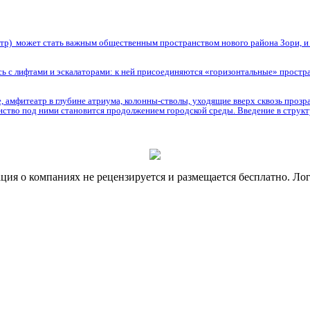
нтр) может стать важным общественным пространством нового района Зори, и и
сь с лифтами и эскалаторами: к ней присоединяются «горизонтальные» простра
 амфитеатр в глубине атриума, колонны-стволы, уходящие вверх сквозь прозр
анство под ними становится продолжением городской среды. Введение в струк
я о компаниях не рецензируется и размещается бесплатно. Лог