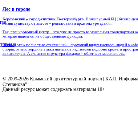
Лес в городе
Берёзовский – город-спутник Екатеринбурга
. Планируемый БЦ ( бизнес-це
тва
жизнь существуют вместе – реализована в архитектуре здания.
Так, планировочный центр – это уже не просто вертикальная транспортная о
5
которые нацелены на общественные функции.
торная
Первый этаж полностью стеклянный – прохожий видит насквозь людей в кафе,
опоры, отчего верхние этажи нависают над землёй подобно кроне, а простр
архитектуры. А слоистая структура фасадов – облегчает массивность.
© 2009-2026 Крымский архитектурный портал | КАП. Информаци
Степанова"
Данный ресурс может содержать материалы 18+