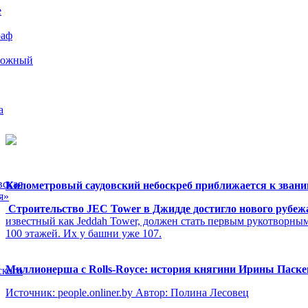
е
раф
рожный
а
вская
Километровый саудовский небоскреб приближается к звани
я»
Строительство JEC Tower в Джидде достигло нового рубеж
известный как Jeddah Tower, должен стать первым рукотворны
100 этажей. Их у башни уже 107.
Миллионерша с Rolls-Royсе: история княгини Ирины Паск
ского
Источник: people.onliner.by Автор: Полина Лесовец