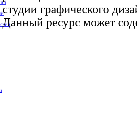
кий
студии графического диза
ий
Данный ресурс может сод
вский
й