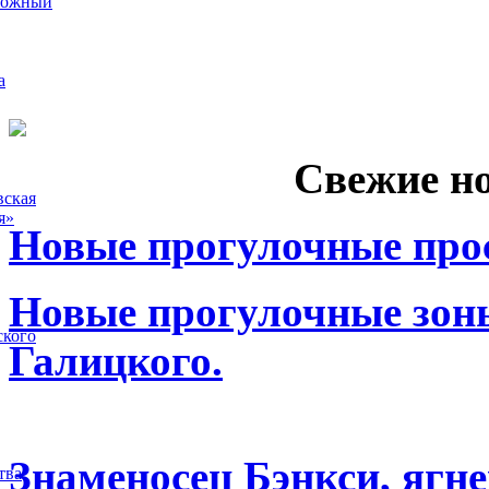
рожный
а
Свежие н
вская
я»
Новые прогулочные прос
Новые прогулочные зоны
ского
Галицкого.
Знаменосец Бэнкси, ягне
тва