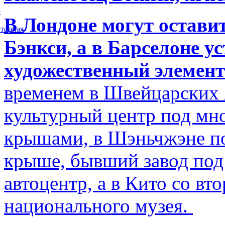
5
В Лондоне могут остави
торная
Бэнкси, а в Барселоне у
художественный элемент
временем в Швейцарских 
культурный центр под м
крышами, в Шэньчжэне по
крыше, бывший завод по
автоцентр, а в Кито со в
национального музея.