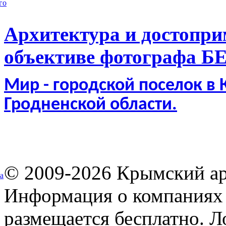
го
Архитектура и достопри
объективе фотографа Б
Мир - городской поселок в
Гродненской области.
© 2009-2026 Крымский ар
а
Информация о компаниях 
размещается бесплатно. Л