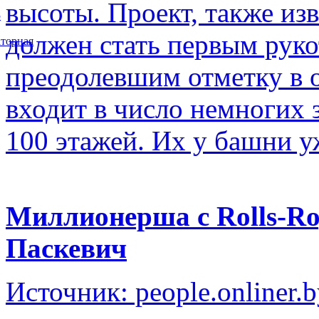
высоты. Проект, также изв
5
должен стать первым рук
торная
преодолевшим отметку в о
входит в число немногих
100 этажей. Их у башни у
Миллионерша с Rolls-Ro
Паскевич
Источник: people.onliner.