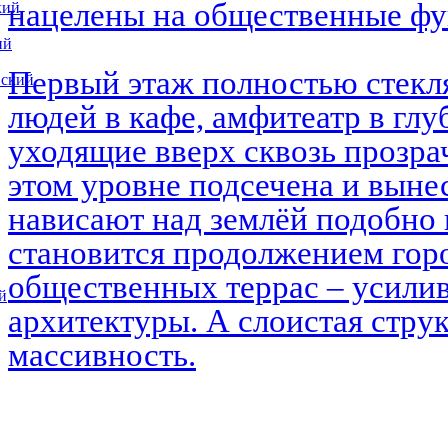
нацелены на общественные ф
кий
ий
Первый этаж полностью стекл
вский
людей в кафе, амфитеатр в глу
уходящие вверх сквозь прозра
этом уровне подсечена и выне
нависают над землёй подобно 
становится продолжением горо
общественных террас – усилив
й
архитектуры. А слоистая струк
массивность.