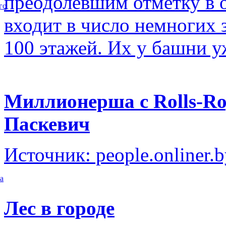
преодолевшим отметку в о
го
входит в число немногих
100 этажей. Их у башни у
Миллионерша с Rolls-Ro
Паскевич
Источник: people.onliner.
а
Лес в городе