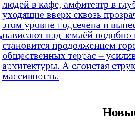
людей в кафе, амфитеатр в глу
уходящие вверх сквозь прозра
этом уровне подсечена и выне
нависают над землёй подобно 
я
становится продолжением горо
общественных террас – усилив
архитектуры. А слоистая струк
массивность.
а
Новы