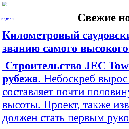
5
Свежие н
торная
Километровый саудовски
званию самого высокого
Строительство JEC Towe
рубежа.
Небоскреб вырос 
составляет почти полови
высоты. Проект, также изв
должен стать первым рук