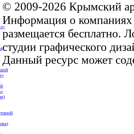
© 2009-2026 Крымский ар
Информация о компаниях 
а
ал»
размещается бесплатно. Л
а
студии графического диза
а
я
а
Данный ресурс может сод
а
а
ьшой
н»
а
ый
ь»
р)
отиной
ова)