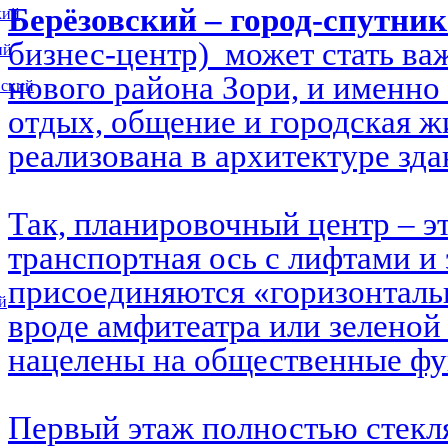
Берёзовский – город-спутни
кий
бизнес-центр) может стать в
ий
нового района Зори, и именно 
вский
отдых, общение и городская ж
реализована в архитектуре зд
Так, планировочный центр – э
транспортная ось с лифтами и 
присоединяются «горизонталь
й
вроде амфитеатра или зеленой
нацелены на общественные ф
Первый этаж полностью стекл