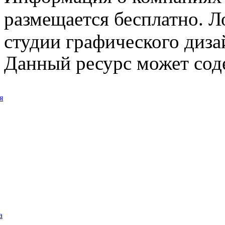
размещается бесплатно. Л
студии графического диза
Данный ресурс может сод
я
а