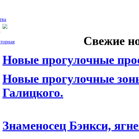
тва
5
Свежие н
торная
Новые прогулочные прос
Новые прогулочные зоны
Галицкого.
Знаменосец Бэнкси, ягне