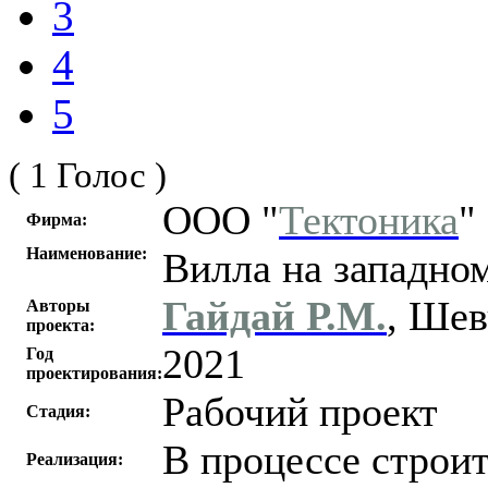
3
4
5
( 1 Голос )
ООО "
Тектоника
"
Фирма:
Наименование:
Вилла на западно
Гайдай Р.М.
, Шев
Авторы
проекта:
2021
Год
проектирования:
Рабочий проект
Стадия:
В процессе строит
Реализация: