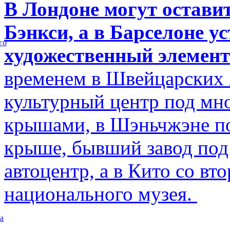
В Лондоне могут остави
Бэнкси, а в Барселоне у
го
художественный элемент
временем в Швейцарских 
культурный центр под м
крышами, в Шэньчжэне по
крыше, бывший завод по
автоцентр, а в Кито со в
национального музея.
а