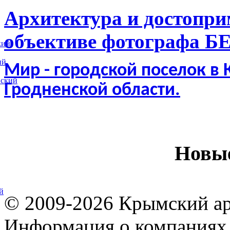
Архитектура и достопри
объективе фотографа Б
кий
ий
Мир - городской поселок в
вский
Гродненской области.
Новы
й
© 2009-2026 Крымский ар
Информация о компаниях 