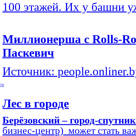
100 этажей. Их у башни у
Миллионерша с Rolls-Ro
Паскевич
Источник: people.onliner.
го
Лес в городе
Берёзовский – город-спутни
бизнес-центр) может стать в