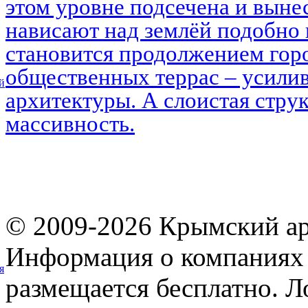
этом уровне подсечена и выне
нависают над землёй подобно 
становится продолжением горо
общественных террас – усилив
й
архитектуры. А слоистая струк
массивность.
© 2009-2026 Крымский ар
Информация о компаниях 
я
размещается бесплатно. Л