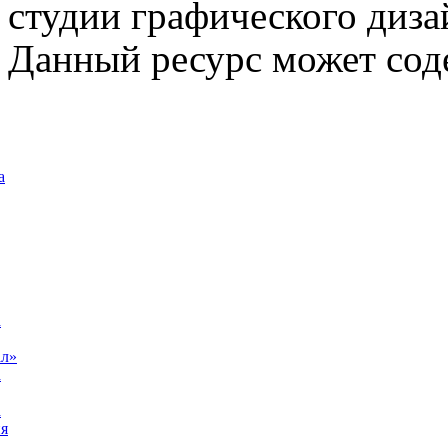
студии графического диза
Данный ресурс может сод
а
а
ал»
а
а
я
а