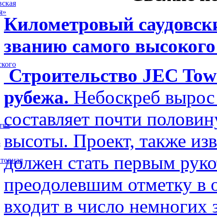
вская
я»
Километровый саудовски
званию самого высокого
ского
Строительство JEC Towe
рубежа.
Небоскреб вырос 
составляет почти полови
тва
высоты. Проект, также изв
5
должен стать первым рук
торная
преодолевшим отметку в о
входит в число немногих