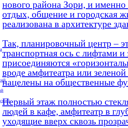
нового района Зори, и именно 
отдых, общение и городская ж
реализована в архитектуре зд
Так, планировочный центр – э
а
транспортная ось с лифтами и 
присоединяются «горизонталь
вроде амфитеатра или зеленой
нацелены на общественные ф
кий
ий
Первый этаж полностью стекл
вский
людей в кафе, амфитеатр в глу
уходящие вверх сквозь прозра