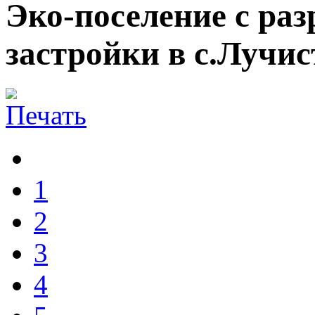
Эко-поселение с ра
застройки в с.Лучис
1
2
3
4