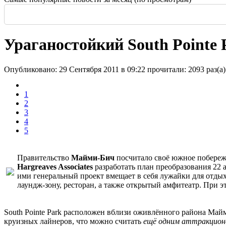
Россия: летние выставки
-
Во всем мире начали возводить небоскребы и
Еще одна Екатерининская - только в С
История и юность одной севастополь
Прогулка по крыше династии Штер
Почти пешеходная главная улица г
Садовая — тишина в центре Крас
Ураганостойкий South Pointe 
Опубликовано: 29 Сентября 2011 в 09:22
прочитали: 2093 раз(а)
1
2
3
4
5
Правительство
Майми-Бич
посчитало своё южное побережь
Hargreaves Associates
разработать план преобразования 22 
ими генеральный проект вмещает в себя лужайки для отдых
лаундж-зону, ресторан, а также открытый амфитеатр. При 
South Pointe Park расположен вблизи оживлённого района Майм
круизных лайнеров, что можно считать
ещё одним аттракцион