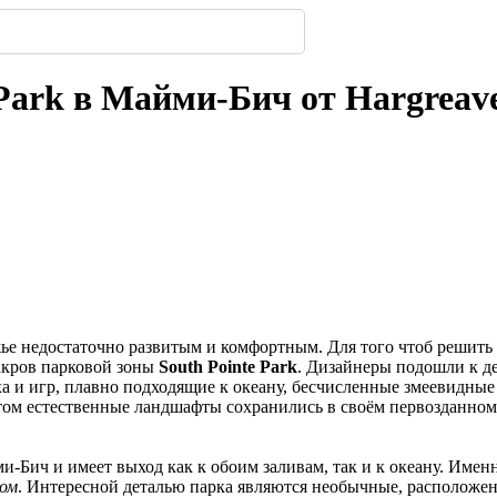
319
з дерева: почему
имферополе.
ской улицы
енбергов
орода.
нодара
-
-
-
234
302
-
-
220
236
302
-
215
Park в Майми-Бич от Hargreaves
е недостаточно развитым и комфортным. Для того чтоб решить 
акров парковой зоны
South Pointe Park
. Дизайнеры подошли к д
а и игр, плавно подходящие к океану, бесчисленные змеевидные
этом естественные ландшафты сохранились в своём первозданном
и-Бич и имеет выход как к обоим заливам, так и к океану. Име
ом
. Интересной деталью парка являются необычные, расположе