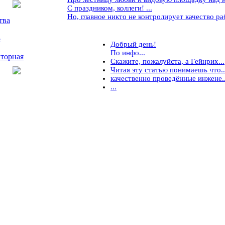
С праздником, коллеги! ...
Но, главное никто не контролирует качество рабо
тва
5
Добрый день!
По инфо...
торная
Скажите, пожалуйста, а Гейнрих...
Читая эту статью понимаешь что..
качественно проведённые инжене..
...