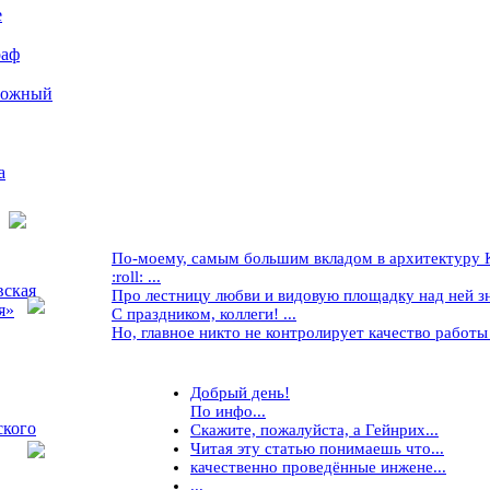
е
раф
рожный
а
По-моему, самым большим вкладом в архитектуру Кр
:roll: ...
вская
Про лестницу любви и видовую площадку над ней знае
я»
С праздником, коллеги! ...
Но, главное никто не контролирует качество работы ..
Добрый день!
По инфо...
ского
Скажите, пожалуйста, а Гейнрих...
Читая эту статью понимаешь что...
качественно проведённые инжене...
...