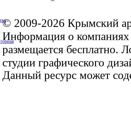
© 2009-2026 Крымский ар
тва
5
Информация о компаниях 
торная
размещается бесплатно. Л
студии графического диза
Данный ресурс может сод