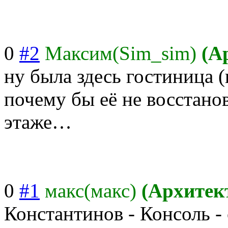
0
#2
Максим(Sim_sim)
(А
ну была здесь гостиница (
почему бы её не восстано
этаже…
0
#1
макс(макс)
(Архитек
Константинов - Консоль -